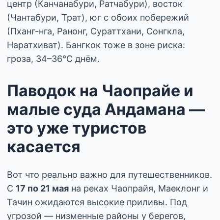
центр (Канчанабури, Ратчабури), восток
(Чантабури, Трат), юг с обоих побережий
(Пханг-нга, Ранонг, Сураттхани, Сонгкла,
Наратхиват). Бангкок тоже в зоне риска:
гроза, 34–36°C днём.
Паводок на Чаопрайе и
малые суда Андамана —
это уже туристов
касается
Вот что реально важно для путешественников.
С
17 по 21 мая
на реках Чаопрайя, Маеклонг и
Тачин ожидаются высокие приливы. Под
угрозой — низменные районы у берегов,