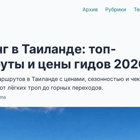
Архив
Рубрики
Те
г в Таиланде: топ-
уты и цены гидов 202
аршрутов в Таиланде с ценами, сезонностью и че
т лёгких троп до горных переходов.
uma