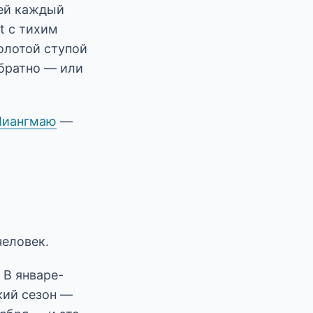
ей каждый
t с тихим
золотой ступой
обратно — или
Чиангмаю
—
человек.
 В январе-
кий сезон —