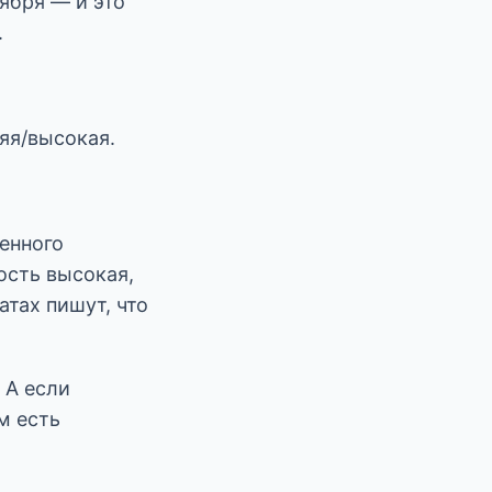
тября — и это
.
няя/высокая.
венного
ость высокая,
атах пишут, что
. А если
м есть