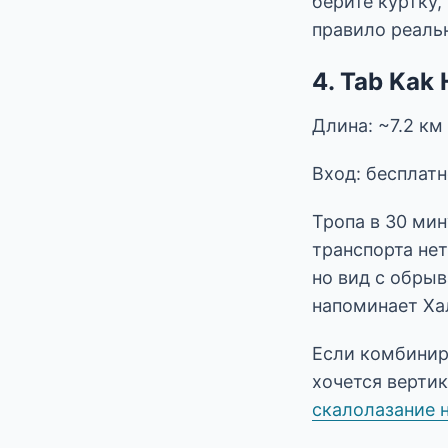
берите куртку,
правило реаль
4. Tab Kak
Длина: ~7.2 км
Вход: бесплатн
Тропа в 30 мин
транспорта нет
но вид с обрыв
напоминает Хал
Если комбинир
хочется верти
скалолазание 