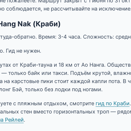
 не пожалеете. Маршрут закрыт с 1 июня по 31 ок
но соблюдается, не рассчитывайте на исключение
 Hang Nak (Краби)
 туда-обратно. Время: 3-4 часа. Сложность: сред
о. Гид не нужен.
утах от Краби-тауна и 18 км от Ао Нанга. Общест
 — только байк или такси. Подъём крутой, влажн
а на карстовые пики стоит каждой капли пота. В ч
онг Бэй, только без лодки под ногами.
уете с пляжным отдыхом, смотрите
гид по Краби
кальных стен вместо горизонтальных троп — рядо
на Рейлей
.