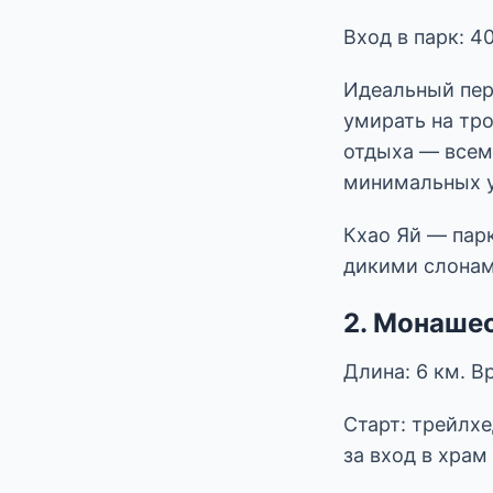
Вход в парк: 4
Идеальный перв
умирать на тр
отдыха — всем 
минимальных у
Кхао Яй — парк
дикими слонами
2. Монашес
Длина: 6 км. В
Старт: трейлхе
за вход в храм