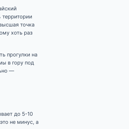
тайский
% территории
 высшая точка
ому хоть раз
ть прогулки на
мы в гору под
ьно —
вает до 5-10
это не минус, а