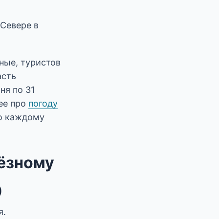
 Севере в
ные, туристов
асть
ня по 31
ее про
погоду
о каждому
ьёзному
)
я.