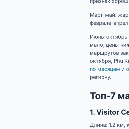
признак хорош
Март-май: жара
феврале-апрел
Июнь-октябрь 
мало, цены ниж
маршрутов закр
октября, Phu 
по месяцам
и
о
региону.
Топ-7 м
1. Visitor
Длина: 1.2 км,