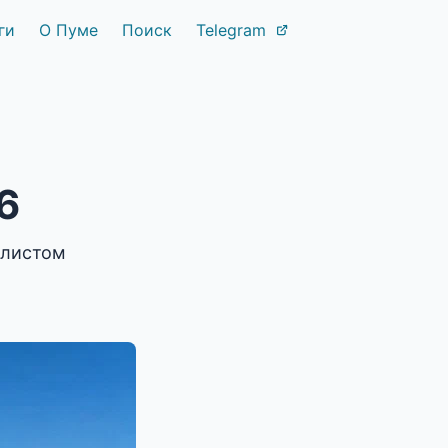
ги
О Пуме
Поиск
Telegram
6
клистом