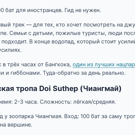
00 бат для иностранцев. Гид не нужен.
ый трек — для тех, кто хочет посмотреть на джун
опе. Семьи с детьми, пожилые туристы, люди пос
подходит. В конце водопад, который стоит усили
силиях.
 в трёх часах от Бангкока,
один из лучших нацпа
 и гиббонами. Туда-обратно за день реально.
кая тропа Doi Suthep (Чиангмай)
ремя: 2-3 часа. Сложность: лёгкая/средняя.
д у зоопарка Чиангмая. Вход: 100 бат за саму тро
 на вершине.