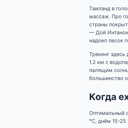
Таиланд в голо
массаж. Про г
страны покрыт
— Дой Интанон
надоел песок п
Трекинг здесь 
1.2 км с водоп
палящим солнц
большинство о
Когда е
Оптимальный с
°C, днём 15-25