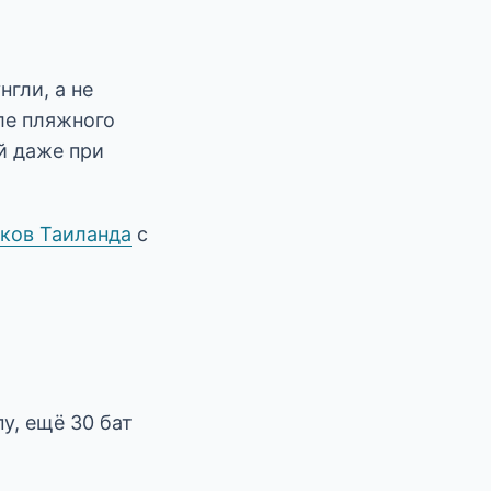
гли, а не
ле пляжного
й даже при
рков Таиланда
с
пу, ещё 30 бат