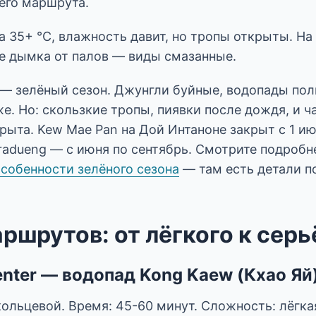
его маршрута.
 35+ °C, влажность давит, но тропы открыты. На
е дымка от палов — виды смазанные.
— зелёный сезон. Джунгли буйные, водопады пол
е. Но: скользкие тропы, пиявки после дождя, и ч
ыта. Kew Mae Pan на Дой Интаноне закрыт с 1 ию
Kradueng — с июня по сентябрь. Смотрите подробн
собенности зелёного сезона
— там есть детали п
аршрутов: от лёгкого к сер
 Center — водопад Kong Kaew (Кхао Яй
 кольцевой. Время: 45-60 минут. Сложность: лёгка