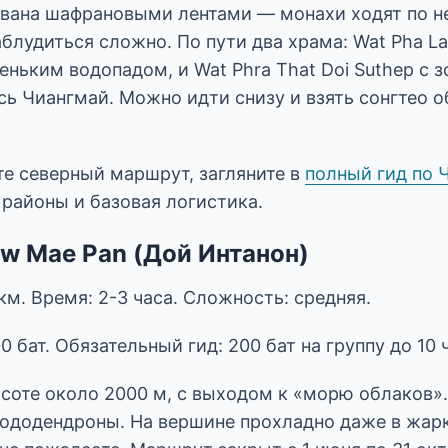
вана шафрановыми лентами — монахи ходят по н
заблудиться сложно. По пути два храма: Wat Pha La
ньким водопадом, и Wat Phra That Doi Suthep с 
сь Чиангмай. Можно идти снизу и взять сонгтео 
те северный маршрут, загляните в
полный гид по 
 районы и базовая логистика.
ew Mae Pan (Дой Интанон)
 км. Время: 2-3 часа. Сложность: средняя.
00 бат. Обязательный гид: 200 бат на группу до 10 
соте около 2000 м, с выходом к «морю облаков».
рододендроны. На вершине прохладно даже в жар