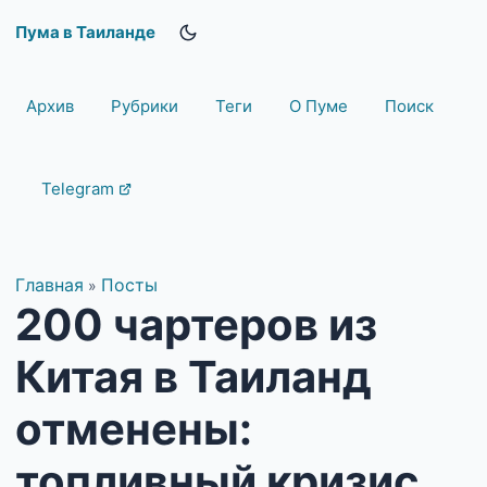
Пума в Таиланде
Архив
Рубрики
Теги
О Пуме
Поиск
Telegram
Главная
Посты
»
200 чартеров из
Китая в Таиланд
отменены:
топливный кризис