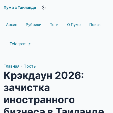
Пума в Таиланде
Архив
Рубрики
Теги
О Пуме
Поиск
Telegram
Главная
Посты
»
Крэкдаун 2026:
зачистка
иностранного
бизнеса в Таиланде