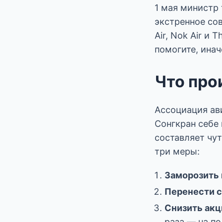
1 мая министр 
экстренное сов
Air, Nok Air и 
помогите, инач
Что про
Ассоциация ав
Сонгкран себе 
составляет чу
три меры:
Заморозить 
Перенести 
Снизить акц
раза — на по