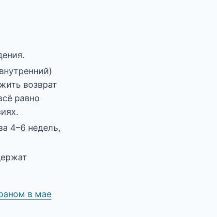
дения.
(внутренний)
жить возврат
всё равно
иях.
а 4–6 недель,
держат
Ираном в мае