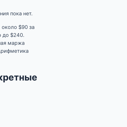
ия пока нет.
 около $90 за
 до $240.
ная маржа
 Арифметика
нкретные