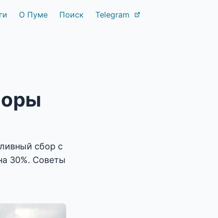
ги
О Пуме
Поиск
Telegram
боры
пливный сбор с
 на 30%. Советы