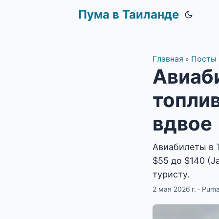
Пума в Таиланде
Главная
Посты
»
Авиаб
топли
вдвое
Авиабилеты в 
$55 до $140 (J
туристу.
2 мая 2026 г.
·
Pum