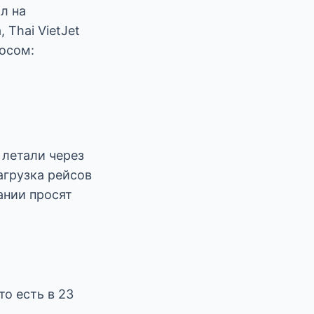
л на
 Thai VietJet
росом:
 летали через
агрузка рейсов
ании просят
то есть в 23