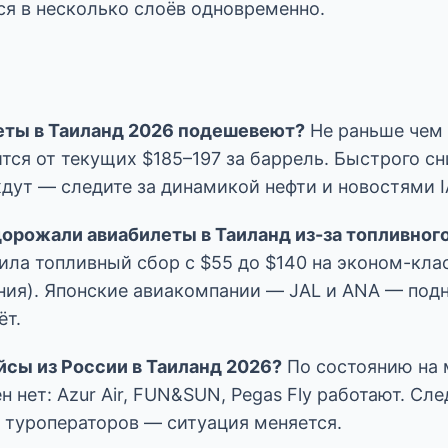
ся в несколько слоёв одновременно.
еты в Таиланд 2026 подешевеют?
Не раньше чем
тся от текущих $185–197 за баррель. Быстрого с
дут — следите за динамикой нефти и новостями I
орожали авиабилеты в Таиланд из-за топливног
чила топливный сбор с $55 до $140 на эконом-кла
ния). Японские авиакомпании — JAL и ANA — под
ёт.
йсы из России в Таиланд 2026?
По состоянию на 
 нет: Azur Air, FUN&SUN, Pegas Fly работают. Сле
 туроператоров — ситуация меняется.