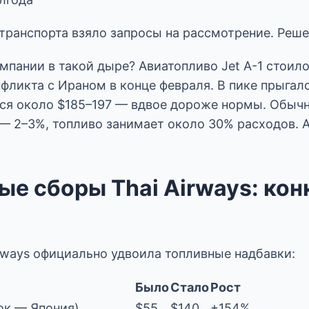
ранспорта взяло запросы на рассмотрение. Решен
пании в такой дыре? Авиатопливо Jet A-1 стоило
фликта с Ираном в конце февраля. В пике прыгало
ся около $185–197 — вдвое дороже нормы. Обыч
— 2–3%, топливо занимает около 30% расходов.
ые сборы Thai Airways: ко
irways официально удвоила топливные надбавки:
Было
Стало
Рост
ок — Япония)
$55
$140
+154%