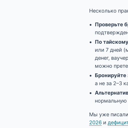
Несколько пра
Проверьте 
подтвержден
По тайскому
или 7 дней 
денег, вауче
можно прете
Бронируйте 
а не за 2–3 
Альтернатив
нормальную 
Мы уже писал
2026
и
дефицит