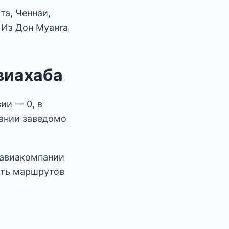
та, Ченнаи,
 Из Дон Муанга
виахаба
ии — 0, в
ании заведомо
 авиакомпании
сть маршрутов