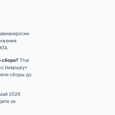
 авиакеросин
нижения
ATA.
о сбора?
Thai
сс (маршрут
няли сборы до
май 2026
дите за