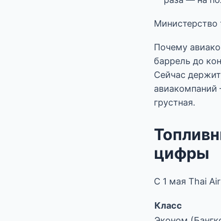
Министерство т
Почему авиаком
баррель до кон
Сейчас держит
авиакомпаний 
грустная.
Топливн
цифры
С 1 мая Thai A
Класс
Эконом (Бангк