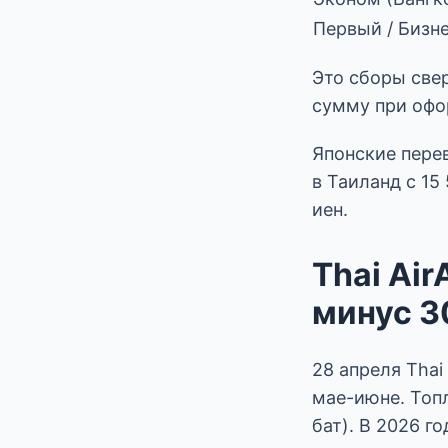
Первый / Бизн
Это сборы свер
сумму при офор
Японские перев
в Таиланд с 15
иен.
Thai Ai
минус 3
28 апреля Thai
мае-июне. Топл
бат). В 2026 г