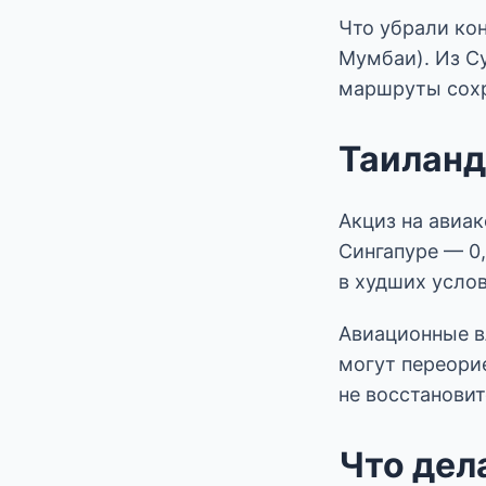
Что убрали ко
Мумбаи). Из С
маршруты сохр
Таиланд
Акциз на авиак
Сингапуре — 0
в худших усло
Авиационные в
могут переори
не восстановит
Что дел