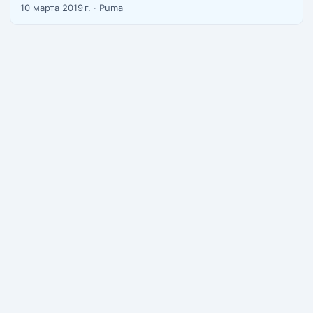
парите там где вас не видит полиция, в целом в Паттайе
10 марта 2019 г.
·
Puma
парит много народу. ...