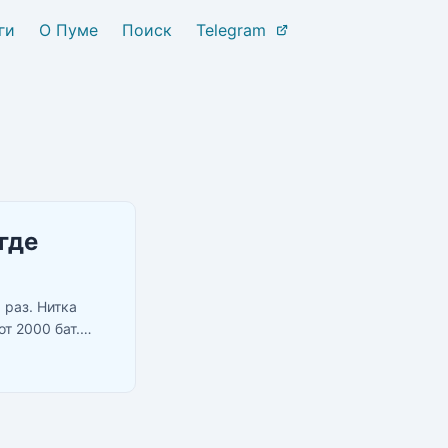
ги
О Пуме
Поиск
Telegram
где
 раз. Нитка
т 2000 бат.