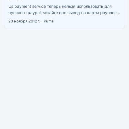
Us payment service теперь нельзя использовать для
русского paypal, читайте про вывод на карты payoneer
тут https://upworkest.ru/vyvod-deneg-na-kartu-payoneer-
20 ноября 2012 г.
·
Puma
c-upwork/ Что такое US Payment Service? По сути это
виртуальный банковский аккаунт в американском
банке. Его можно использовать для вывода денег с
большого количества компаний, в частности в paypal.
Список компаний откуда можно выводить деньги
используя US Payment Serivce, можно посмотреть
здесь http://www.payoneer.com/USPService.aspx . ...