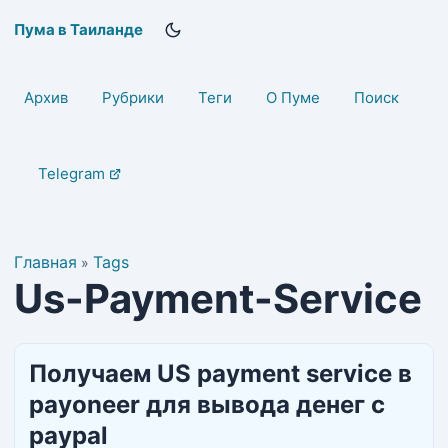
Пума в Таиланде
Архив
Рубрики
Теги
О Пуме
Поиск
Telegram
Главная
Tags
»
Us-Payment-Service
Получаем US payment service в
payoneer для вывода денег с
paypal