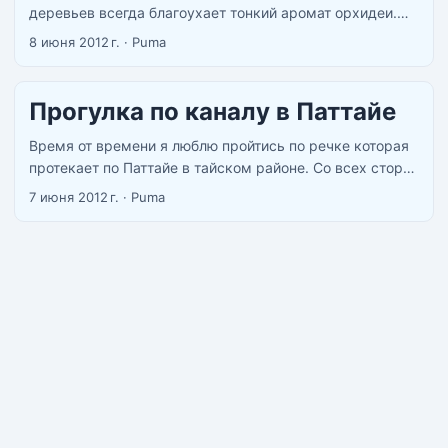
деревьев всегда благоухает тонкий аромат орхидеи.
Красивейшие орхидеи из Тайланда Орхидеи растут
8 июня 2012 г.
·
Puma
всегда гроздьями ...
Прогулка по каналу в Паттайе
Время от времени я люблю пройтись по речке которая
протекает по Паттайе в тайском районе. Со всех сторон
она застроена и похожа на канал. По дороге живут
7 июня 2012 г.
·
Puma
бедные и не очень тайцы, в канале обитают вараны
длинной до 2 метров и конечно же куча цветов. Если
вы узнали цветок на фотографиях пишите в
комментариях. ...