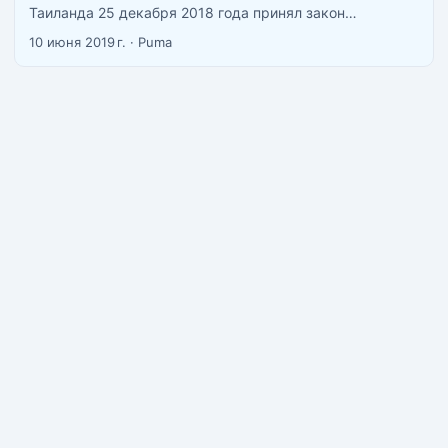
Таиланда 25 декабря 2018 года принял закон
разрешающий производство, использование и
10 июня 2019 г.
·
Puma
хранение марихуаны в медицинских целях. Таиланд
стал первой страной в юго-восточной Азии с таким
законом, правда в Таиланде легализована трава
исключительно в лечебных целях. Теперь в Таиланде
разрешили хранить марихуану ученым, врачам,
сотрудникам Красного Креста и местным фермерам у
которых есть специальное разрешение. ...