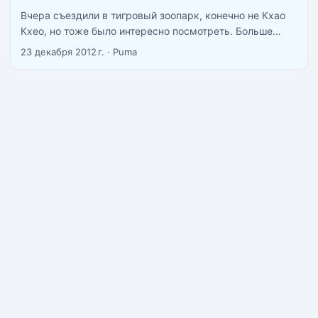
Вчера съездили в тигровый зоопарк, конечно не Кхао
Кхео, но тоже было интересно посмотреть. Больше
всего понравилось шоу крокодилов. Больше всего
23 декабря 2012 г.
·
Puma
переживали, что не попадем по времени на шоу, но
оказалось они проходят очень часто. ...