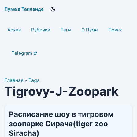
Пума в Таиланде
Архив
Рубрики
Теги
О Пуме
Поиск
Telegram
Главная
Tags
»
Tigrovy-J-Zoopark
Расписание шоу в тигровом
зоопарке Сирача(tiger zoo
Siracha)