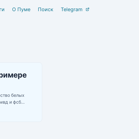
ги
О Пуме
Поиск
Telegram
примере
ество белых
 мвд и фсб
шли деньги или
 в поддержку и