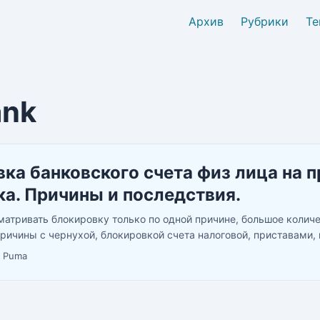
Архив
Рубрики
Те
ank
ка банковского счета физ лица на 
а. Причины и последствия.
атривать блокировку только по одной причине, большое колич
причины с чернухой, блокировкой счета налоговой, приставами,
не будем. Вот и настал счастливый момент, когда вам снова при
·
Puma
и и вдруг вы видите заблокированный сбербанк онлайн, звоните
ти в банк для подтверждения транзакций. ...