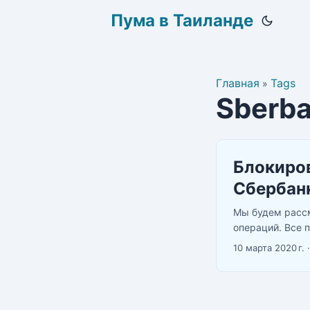
Пума в Таиланде
Главная
Tags
»
Sberb
Блокиров
Сбербанк
Мы будем рассм
операций. Все 
рассматривать 
10 марта 2020 г.
вы их отправил
вас просят прий