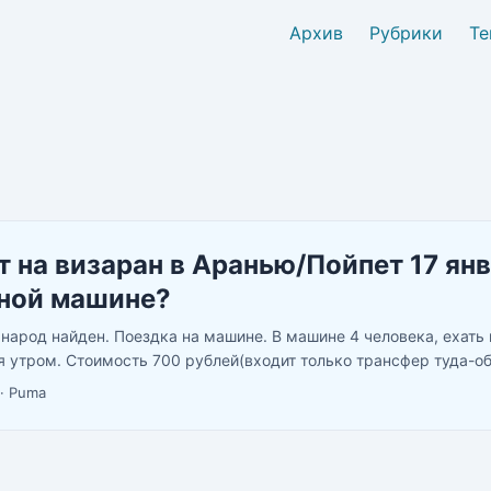
Архив
Рубрики
Те
т на визаран в Аранью/Пойпет 17 янв
ной машине?
 народ найден. Поездка на машине. В машине 4 человека, ехать
я утром. Стоимость 700 рублей(входит только трансфер туда-об
50 км обратно. Визу покупаете сами, либо на месте за 20 долла
·
Puma
 $25 здесь mfaic.gov.kh (рекомендую оформить её, сэкономит с
я на границе) . Свободны три места. Человек проверенный и зн
ли вы это ваш первый визаран он пройдет на отлично. Пишите св
фили вконтактовские. Сразу скажу что повезет всех наш хороши