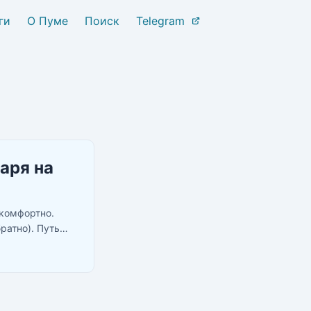
ги
О Пуме
Поиск
Telegram
аря на
 комфортно.
ратно). Путь
ров, либо
транички в
ает как и куда
ои мобилы или
й читатель