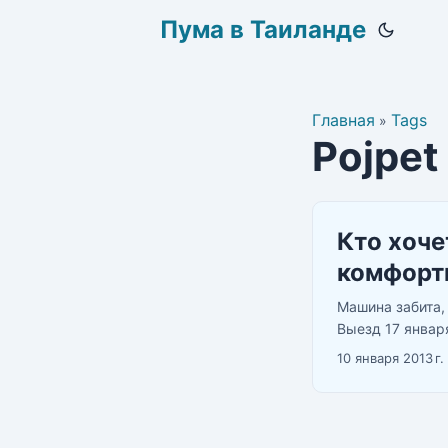
Пума в Таиланде
Главная
Tags
»
Pojpet
Кто хоче
комфорт
Машина забита,
Выезд 17 январ
250 км туда и 2
10 января 2013 г.
электронную за
паспорте и врем
ехать, даже ес
оставляйте про