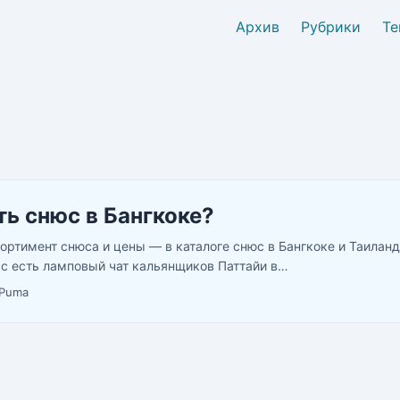
Архив
Рубрики
Те
ть снюс в Бангкоке?
ортимент снюса и цены — в каталоге снюс в Бангкоке и Таиланд
ас есть ламповый чат кальянщиков Паттайи в
://telegram.me/pattayahookah2 У нас вы можете купить снюс с д
Puma
ра бесплатно и в течении дня платно. ...