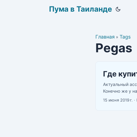
Пума в Таиланде
Главная
Tags
»
Pegas
Где купи
Актуальный асс
Конечно же у н
телеграме https
15 июня 2019 г.
·
Бангкок на завт