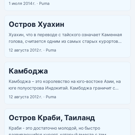
несколько раз чище, чем в Паттайе. С каждым днем на
1 июля 2014 г.
·
Puma
Самуи подтягивается все больше туристов. Но этот
факт пока еще не особо вредит относительной
девственности острова. На сегодняшний день он
Остров Хуахин
пребывает в состоянии полу-дикости в сочетании с
неплохой инфраструктурой. ...
Хуахин, что в переводе с тайского означает Каменная
голова, считается одним из самых старых курортов
Таиланда. Он расположился на западе Сиамского
12 августа 2012 г.
·
Puma
залива. Здесь отдыхают состоятельные жители страны,
поскольку это самое благополучное и спокойное место
во всей стране. ...
Камбоджа
Камбоджа – это королевство на юго-востоке Азии, на
юге полуострова Индокитай. Камбоджа граничит с
Таиландом, Лаосом и Вьетнамом, а берега юго-
12 августа 2012 г.
·
Puma
западной части страны омывает Сиамский залив.
Государство является наследником великой
Кхмерской империи, в подчинении у которой
Остров Краби, Таиланд
находились значительная часть Вьетнама, Таиланда и
Лаоса. ...
Краби - это достаточно молодой, но быстро
развивающийся курорт, который вместе с тем