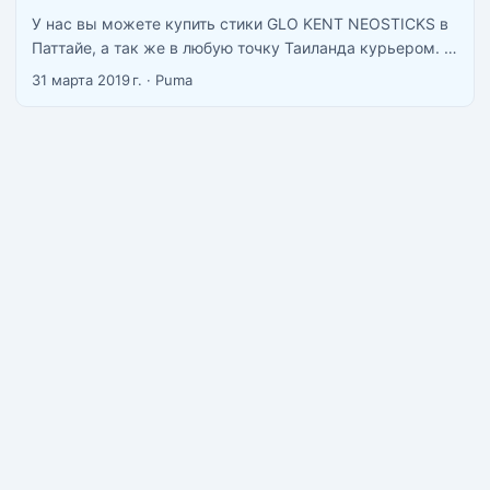
У нас вы можете купить стики GLO KENT NEOSTICKS в
Паттайе, а так же в любую точку Таиланда курьером.
Доступны вкусы Классический табак Цитрик микс
31 марта 2019 г.
·
Puma
Дарк фреш Освежающий микс Вельвет фреш Руби буст
Фреш твист Минт Клик Берри Буст Мохито Клик Крими
Тобакко ...