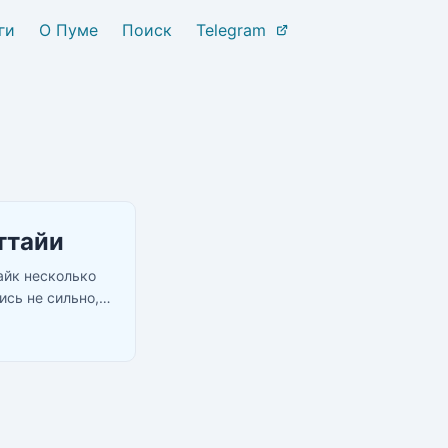
ги
О Пуме
Поиск
Telegram
ттайи
айк несколько
ись не сильно,
раз в городе в
 мотобайк не
 моего
...