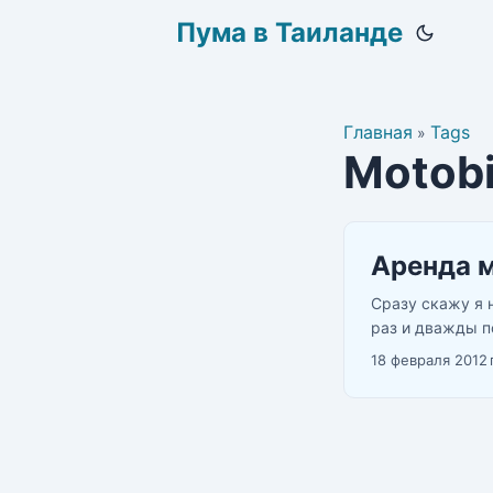
Пума в Таиланде
Главная
Tags
»
Motob
Аренда м
Сразу скажу я 
раз и дважды п
заполировали в
18 февраля 2012 г
нетрезвом виде
сильно нужен т
следования, а с