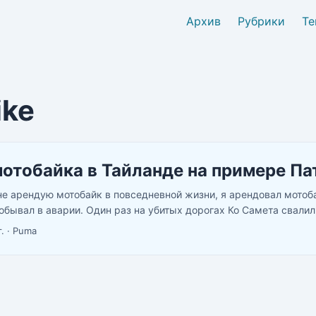
Архив
Рубрики
Те
ike
отобайка в Тайланде на примере Па
не арендую мотобайк в повседневной жизни, я арендовал мотоб
обывал в аварии. Один раз на убитых дорогах Ко Самета свалил
лажными салфетками мотобайк и сдали его как новенький, один 
.
·
Puma
, мотобайк был потрепанный приняли обратно без проблем. Мне
ак как живу на улице где ходит прямые тук-туки до любой точки
 бара пьяным возвращаться на мотобайке чистое самоубийство. 