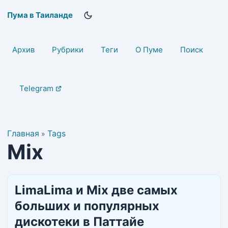
Пума в Таиланде
Архив
Рубрики
Теги
О Пуме
Поиск
Telegram
Главная
Tags
»
Mix
LimaLima и Mix две самых
больших и популярных
дискотеки в Паттайе