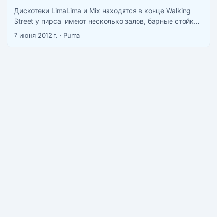
Дискотеки LimaLima и Mix находятся в конце Walking
Street у пирса, имеют несколько залов, барные стойки
и столики для не страждущих оторваться в танце. Гид
7 июня 2012 г.
·
Puma
пугал нас тем что в LimaLima часто бьют русских и
советовал ходить только в Mix, мне кажется, что если в
LimaLima и бьют русских то делают это другие русские.
В обоих дискотеках вход обычно бесплатный, платный
вход только если приезжает какой нибудь известный
диджей или другая звезда. Один раз весь город был
обклеен афишами о приезде Тимати в Mix был сильно
удивлен. На Walking street есть ещё несколько дискотек
и клубов, но по количеству народа и танцам они более
чем унылы. ...