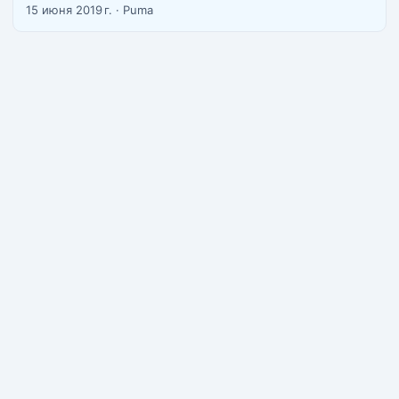
нас есть ламповый чат кальянщиков Паттайи в
15 июня 2019 г.
·
Puma
телеграме https://telegram.me/pattayahookah2 У нас вы
можете купить снюс с доставкой в Бангкок на завтра
бесплатно и в течении дня платно. ...