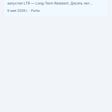
запустил LTR — Long-Term Resident. Десять лет
легального пребывания (5+5) в обмен на соответствие
9 мая 2026 г.
·
Puma
одному из четырёх профилей: состоятельный инвестор,
обеспеченный пенсионер, удалённый специалист или
профессионал в целевой отрасли. ...