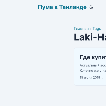
Пума в Таиланде
Главная
Tags
»
Laki-H
Где купи
Актуальный асс
Конечно же у н
телеграме https
15 июня 2019 г.
·
Бангкок на завт