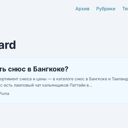
Архив
Рубрики
Те
ard
ть снюс в Бангкоке?
ортимент снюса и цены — в каталоге снюс в Бангкоке и Таиланд
ас есть ламповый чат кальянщиков Паттайи в
://telegram.me/pattayahookah2 У нас вы можете купить снюс с д
Puma
ра бесплатно и в течении дня платно. ...