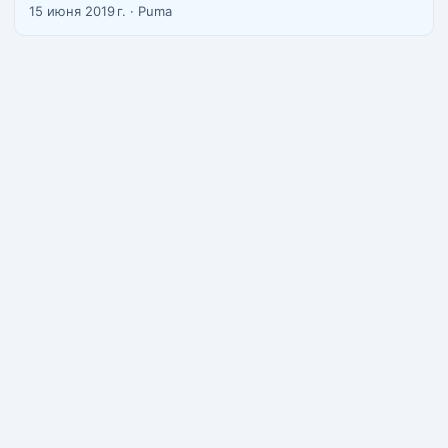
нас есть ламповый чат кальянщиков Паттайи в
15 июня 2019 г.
·
Puma
телеграме https://telegram.me/pattayahookah2 У нас вы
можете купить снюс с доставкой в Бангкок на завтра
бесплатно и в течении дня платно. ...