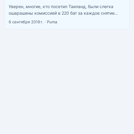
Уверен, многие, кто посетил Таиланд, были слегка
ошарашены комиссией в 220 бат за каждое снятие
наличных в местных банкомата, о чем я написал в этой
6 сентября 2019 г.
·
Puma
статье /kak-pravilno-snyat-dengi-s-karty-v-bankomate-v-
tajlande-komissii-i-poshagovaya-instruktsiya/ Перед
посещением Таиланда вам необходимо подготовиться.
Суть подготовки заключается в том, чтобы приобрести
себе карту Тинькофф Black (MasterCard) или любого
другого банка у которого хорошие рейты обмена на
баты. Надо помнить что все ваши коммиссии при таком
снятии будут зависеть от курса вашего банка, к
примеру Альфа банк у меня меняет с комиссией
примерно 3-4%, а тинькофф с комиссией 0.9%. Обычно
пишут что надо открыть тайский счет в приложении
тинькофф, это делать не обязательно деньги у вас
спишутся по нормальному курсу и с рублевого счета.
...