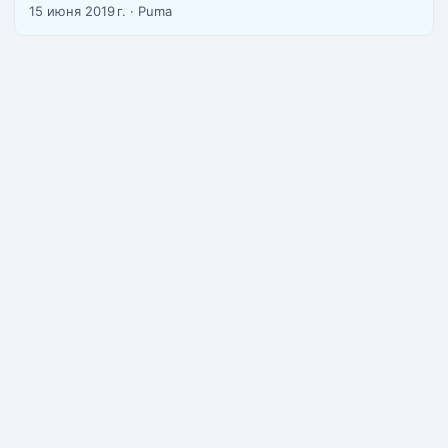
нас есть ламповый чат кальянщиков Паттайи в
15 июня 2019 г.
·
Puma
телеграме https://telegram.me/pattayahookah2 У нас вы
можете купить снюс с доставкой в Бангкок на завтра
бесплатно и в течении дня платно. ...