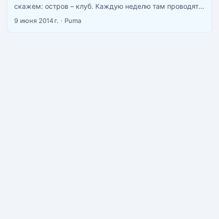
скажем: остров – клуб. Каждую неделю там проводят
пьяные и психоделические вечеринки. Одна из самых
9 июня 2014 г.
·
Puma
знаменитых пати Пангана – это Фулл Мун. Говорить мы
сегодня будем ней и обо всем, что с ней связано. ...