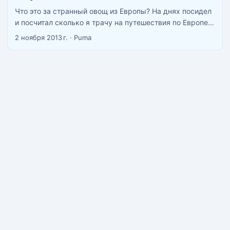
Что это за странный овощ из Европы? На днях посидел
и посчитал сколько я трачу на путешествия по Европе,
в итоге на месяц тревеллинга уходит почти всегда 120
2 ноября 2013 г.
·
Puma
000 рублей +-10%. Ну и калькуляция трат: ...