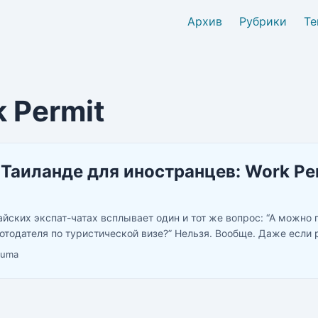
Архив
Рубрики
Те
 Permit
 Таиланде для иностранцев: Work Pe
айских экспат-чатах всплывает один и тот же вопрос: “А можно 
ботодателя по туристической визе?” Нельзя. Вообще. Даже если 
если офис в пяти минутах от пляжа, даже если вы просто “помог
Puma
ся нелегальной работой со штрафом и депортацией. ...