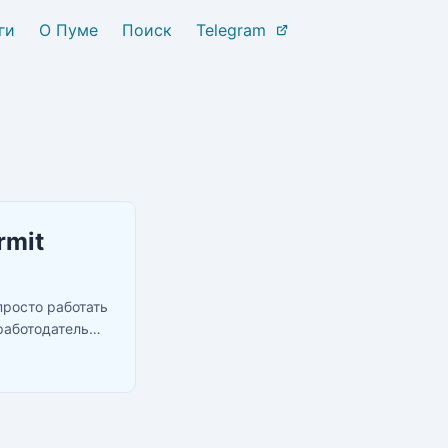
ги
О Пуме
Поиск
Telegram
rmit
просто работать
работодатель
аете другу”.