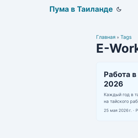
Пума в Таиланде
Главная
Tags
»
E-Work
Работа в
2026
Каждый год в т
на тайского ра
согласен, даже 
25 мая 2026 г.
·
Это уже считает