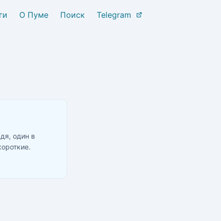
ги
О Пуме
Поиск
Telegram
дя, один в
короткие.