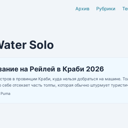
Архив
Рубрики
Те
ater Solo
ание на Рейлей в Краби 2026
стров в провинции Краби, куда нельзя добраться на машине. То
о себе отсекает часть толпы, которая обычно штурмует туристи
калолазы едут сюда не за уединением, а за известняковыми сте
·
Puma
ад бирюзовым морем. Больше 700 пробитых маршрутов, уровень
вая элита”. Школы берут с нуля, снаряжение дают — привозить н