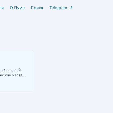
ги
О Пуме
Поиск
Telegram
лько лодкой.
ческие места
нами, которые
 от “никогда не
ичего не надо.