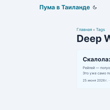
Пума в Таиланде
Главная
Tags
»
Deep W
Скалолаз
Рейлей — полуо
Это уже само п
Таиланда. Но с
25 июня 2026 г.
торчат прямо н
лазил” до “миро
...