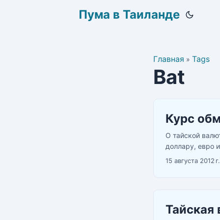
Пума в Таиланде
Главная
Tags
»
Bat
Курс обм
О тайской валю
доллару, евро 
иногда цены в ру
15 августа 2012 г.
Тайская 