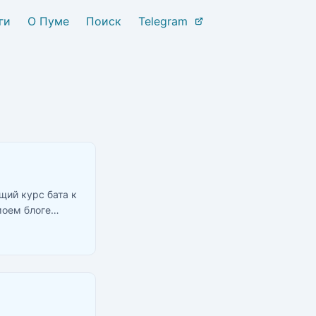
ги
О Пуме
Поиск
Telegram
щий курс бата к
моем блоге