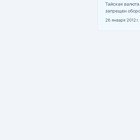
Тайская валюта
запрещен оборо
можно купить и 
26 января 2012 г.
банкоматы и об
популярны долла