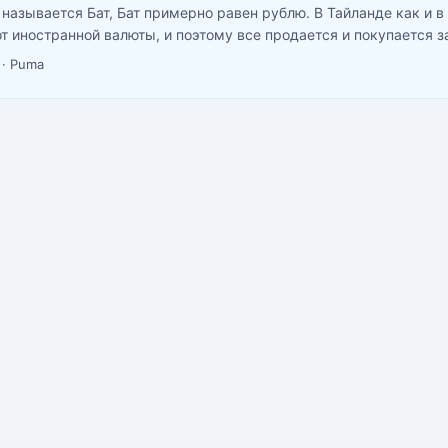
 называется Бат, Бат примерно равен рублю. В Тайланде как и в
т иностранной валюты, и поэтому все продается и покупается з
за доллары, но не везде и не по выгодному курсу). Всюду в Тай
·
Puma
менники в которых можно обменять практически любую валюту,
ры, потом евро. ...