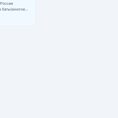
 России
а баты(многое
ланде стоят
 наиболее