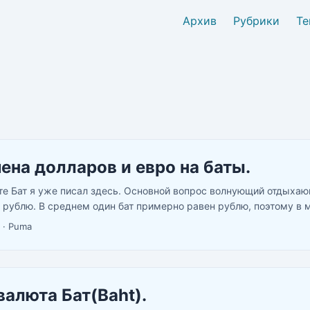
Архив
Рубрики
Те
ена долларов и евро на баты.
те Бат я уже писал здесь. Основной вопрос волнующий отдыхаю
и рублю. В среднем один бат примерно равен рублю, поэтому в 
блях, иногда в батах. ...
·
Puma
валюта Бат(Baht).