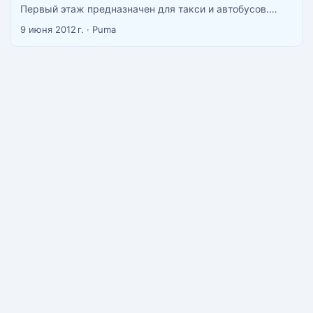
Первый этаж предназначен для такси и автобусов.
Второй этаж это зона прилета Суварнабхуми, вы
9 июня 2012 г.
·
Puma
прилетаете сюда, здесь же находиться зона ожидания.
Третий этаж полностью забит кафешками и едой.
Четвертый этаж зона вылета, отсюда мы улетаем и
сюда же нас привозит такси для вылета из Бангкока.
...