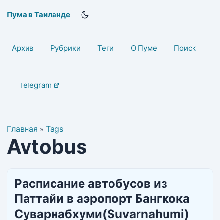
Пума в Таиланде
Архив
Рубрики
Теги
О Пуме
Поиск
Telegram
Главная
Tags
»
Avtobus
Расписание автобусов из
Паттайи в аэропорт Бангкока
Суварнабхуми(Suvarnahumi)