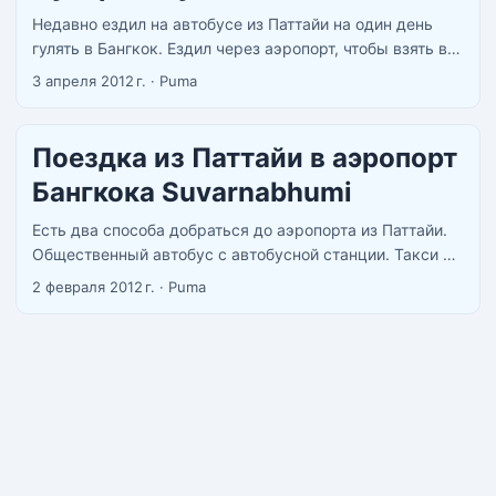
Недавно ездил на автобусе из Паттайи на один день
гулять в Бангкок. Ездил через аэропорт, чтобы взять в
нем карту Бангкока и покатиться на метро из
3 апреля 2012 г.
·
Puma
аэропорта в центр Бангока. ...
Поездка из Паттайи в аэропорт
Бангкока Suvarnabhumi
Есть два способа добраться до аэропорта из Паттайи.
Общественный автобус с автобусной станции. Такси В
первом случае вы ограничены во времени так как
2 февраля 2012 г.
·
Puma
автобусы ходят только днем, а ночью у вас остается
только вариант с такси. Стоимость автобуса от 120 Бат.
В автобусе обычно есть кондиционер и
откидывающиеся кресла, если нет жесткое привязки к
номеру места садитесь в конце на ряд где увеличенное
место для ног. Ходят автобусы обычно с 6 утра до 9
вечера с интервалом 30-60 минут. Обычное такси из
Паттайи в аэропорт стоит 800 бат, туда обратно