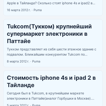
Apple в Тайланде? Сколько стоят iphone 4s и ipad2 в
Тайланде? Как купить iMac в Тайланде? Если куплю
16 марта 2012 г.
·
Puma
iphone 4s в Тайланде сделают ли vat refund? ...
Tukcom(Тукком) крупнейший
супермаркет электроники в
Паттайе
Тукком представляет из себя шести этажное здание с
подвалом. Ближайшим конкурентом Tukcom по
продаже электроники в Паттайе является третий этаж
8 марта 2012 г.
·
Puma
в Cetral Festival. Тукком на карте я отметил красным
кружком, находится от в 10 минутах ходьбы от улицы
Second Road(Вторая Улица) по улице South Pattaya
Стоимость iphone 4s и ipad 2 в
Road(Южная Паттайя). ...
Тайланде
Сегодня был в Tukcom, в крупнейшем маркете
электроники в Паттайе(аналог Горбушки в Москве).
Друг просил посмотреть цены на Iphone. Все айфоны
5 марта 2012 г.
·
Puma