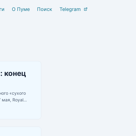
ги
О Пуме
Поиск
Telegram
: конец
ного «сухого
 мая, Royal
могут торговать