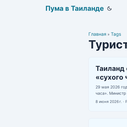
Пума в Таиланде
Главная
Tags
»
Турис
Таиланд 
«сухого 
29 мая 2026 го
часа». Министр
Gazette опублик
8 июня 2026 г.
·
алкоголем с 11: