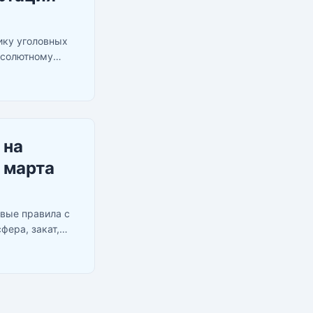
ику уголовных
абсолютному
дробности в
 на
 марта
овые правила с
фера, закат,
дной ноге