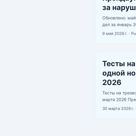
за нару
Обновлено: май
дел за январь 
числу дел, но 
9 мая 2026 г.
·
P
секции ниже. ...
Тесты на
одной но
2026
Тесты на трезво
марта 2026 Пред
всё хорошо. По
30 марта 2026 г.
тридцать секунд