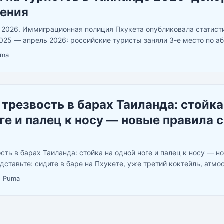
шения
 2026. Иммиграционная полиция Пхукета опубликовала статист
2025 — апрель 2026: российские туристы заняли 3-е место по 
оказались самыми законопослушными в пересчёте на поток — по
uma
 трезвость в барах Таиланда: стойка
ге и палец к носу — новые правила с
сть в барах Таиланда: стойка на одной ноге и палец к носу — н
ставьте: сидите в баре на Пхукете, уже третий коктейль, атмос
дзываете бармена за следующим. А он просит вас постоять на о
·
Puma
. Или коснуться пальцем носа с закрытыми глазами. ...