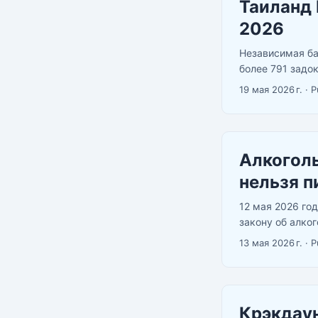
Таиланд 
2026
Независимая ба
более 791 задо
занял первое ме
19 мая 2026 г.
·
P
Индонезия (125)
Алкоголь
нельзя п
12 мая 2026 го
закону об алко
Главная новост
13 мая 2026 г.
·
P
особо никто не 
Крэкдаун