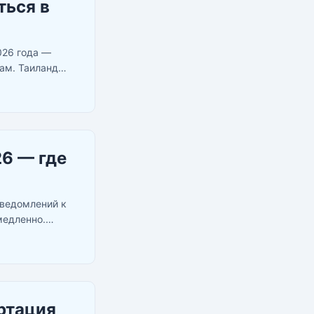
ться в
026 года —
ам. Таиланд
 потом
26 — где
уведомлений к
медленно.
аньше на это
ортация