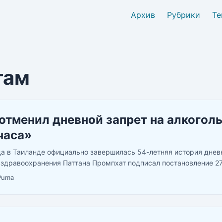
Архив
Рубрики
Те
там
отменил дневной запрет на алкоголь
часа»
да в Таиланде официально завершилась 54-летняя история днев
 здравоохранения Паттана Промпхат подписал постановление 27
овала документ 28-го, а с 29 мая бары, рестораны и магазины 
Puma
00 до полуночи — без остановки в середине дня. ...