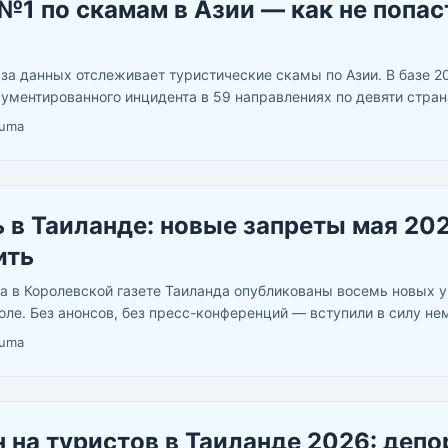
№1 по скамам в Азии — как не попас
за данных отслеживает туристические скамы по Азии. В базе 2
кументированного инцидента в 59 направлениях по девяти стран
сто: свыше 174 случаев в 13 городах. Вьетнам — второй (149),
uma
 и Филиппины (103). ...
 в Таиланде: новые запреты мая 20
ить
да в Королевской газете Таиланда опубликованы восемь новых 
голе. Без анонсов, без пресс-конференций — вступили в силу не
ь: алкоголь таиланд запрещено теперь в целом ряде мест, где р
uma
обращал внимания. ...
 на туристов в Таиланде 2026: деп