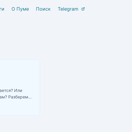
ги
О Пуме
Поиск
Telegram
ается? Или
кам? Разберем
ельзя класть в