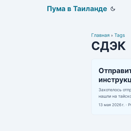
Пума в Таиланде
Главная
Tags
»
СДЭК
Отправит
инструк
Захотелось отп
нашли на тайск
все варианты: г
13 мая 2026 г.
·
P
посылку. ...