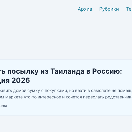
Архив
Рубрики
Те
ь посылку из Таиланда в Россию:
ция 2026
равить домой сумку с покупками, но везти в самолете не помещ
ом маркете что-то интересное и хочется переслать родственни
осударственная почта, СДЭК, карго-компании и то, что вообще н
uma