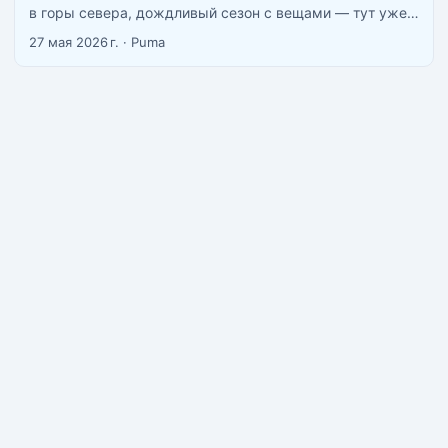
в горы севера, дождливый сезон с вещами — тут уже
хочется нормальный автомобиль с кондиционером и
27 мая 2026 г.
·
Puma
четырьмя колёсами. Рынок аренды в Таиланде
большой, но хватает нюансов, которые выясняются уже
на месте. Этот гайд — попытка собрать всё в одном
месте. ...