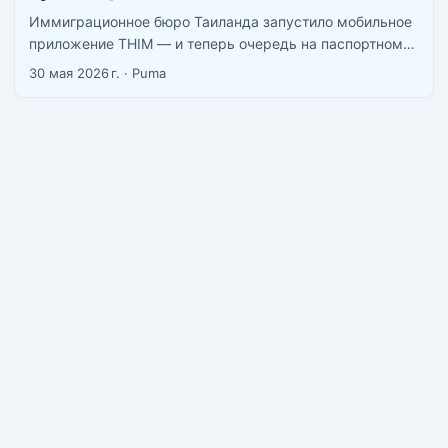
Иммиграционное бюро Таиланда запустило мобильное
приложение THIM — и теперь очередь на паспортном
контроле теоретически может сократиться до трёх
30 мая 2026 г.
·
Puma
минут. Приложение уже доступно на русском языке,
работает в тестовом режиме, и скачать его можно
прямо сейчас. Разбираю, что это такое и зачем
устанавливать до следующего вылета. ...