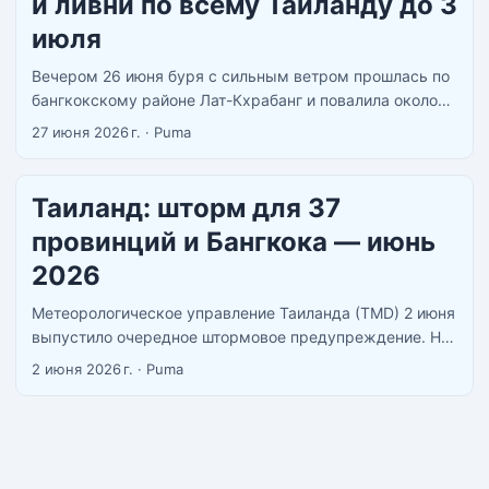
и ливни по всему Таиланду до 3
июля
Вечером 26 июня буря с сильным ветром прошлась по
бангкокскому районe Лат-Кхрабанг и повалила около
40 электрических столбов. Свет пропал у тысяч домов
27 июня 2026 г.
·
Puma
и офисов, несколько улиц перекрыли. Параллельно юг
страны не просыхает уже вторую неделю, а тайский
метеодепартамент только что объявил о новой волне
Таиланд: шторм для 37
ливней — с 28 июня по 3 июля. ...
провинций и Бангкока — июнь
2026
Метеорологическое управление Таиланда (TMD) 2 июня
выпустило очередное штормовое предупреждение. На
этот раз под раздачу попали сразу 37 провинций,
2 июня 2026 г.
·
Puma
включая Бангкок. Причина та же: усилившийся юго-
западный муссон и зона низкого давления у берегов
центрального Вьетнама, которая подкачивает влагу в
страну как насос. ...