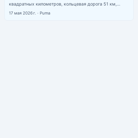
квадратных километров, кольцевая дорога 51 км,
объехать за 1,5-2 часа. Не Пхукет с его пробками и не
17 мая 2026 г.
·
Puma
дикий Панган — что-то среднее, где есть и нормальный
супермаркет рядом с пляжем, и тишина, если знать
куда ехать. ...