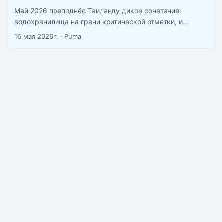
Май 2026 преподнёс Таиланду дикое сочетание:
водохранилища на грани критической отметки, и
одновременно — ливни с угрозой паводков в 35
16 мая 2026 г.
·
Puma
провинциях. Управление водными ресурсами (ONWR)
опубликовало данные по состоянию на 14 мая —
картина неоднозначная. ...