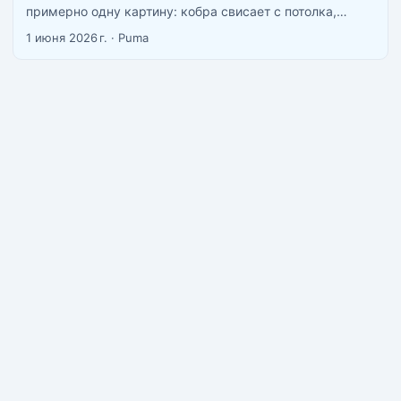
примерно одну картину: кобра свисает с потолка,
сколопендра ждёт в тапке, акула патрулирует пляж. На
1 июня 2026 г.
·
Puma
деле всё не так драматично, но и расслабляться не
стоит. В стране живёт больше 200 видов змей, из
которых около 60 ядовитых, и около 800 000 бродячих
собак. Это статистика, а не страшилка. ...