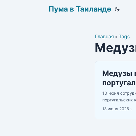
Пума в Таиланде
Главная
Tags
»
Медуз
Медузы в
португал
10 июня сотруд
португальских 
журналистам: «
13 июня 2026 г.
·
11 июня три тур