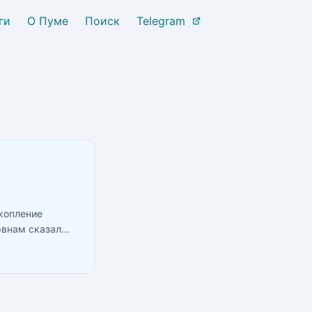
ги
О Пуме
Поиск
Telegram
копление
эвнам сказал
становлена». С