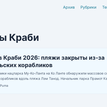
Архив
Рубрики
Те
ы Краби
 Краби 2026: пляжи закрыты из-за
ьских корабликов
ники нацпарка Му-Ко-Ланта на Ко Ланте обнаружили массовое с
корабликов вдоль пляжа Лэм Танод. Начальник парка Прамот К
Такое количество мы видим впервые. Точная причина пока не у
Puma
истических зоны закрыты. ...