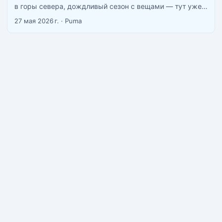
в горы севера, дождливый сезон с вещами — тут уже
хочется нормальный автомобиль с кондиционером и
27 мая 2026 г.
·
Puma
четырьмя колёсами. Рынок аренды в Таиланде
большой, но хватает нюансов, которые выясняются уже
на месте. Этот гайд — попытка собрать всё в одном
месте. ...