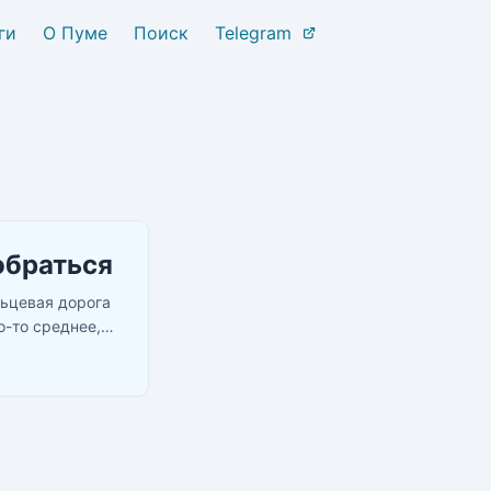
ги
О Пуме
Поиск
Telegram
обраться
льцевая дорога
о-то среднее,
ехать. ...