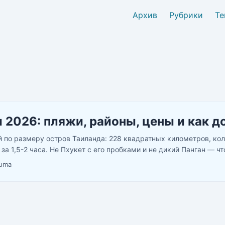
Архив
Рубрики
Те
 2026: пляжи, районы, цены и как д
 по размеру остров Таиланда: 228 квадратных километров, ко
 за 1,5-2 часа. Не Пхукет с его пробками и не дикий Панган — чт
альный супермаркет рядом с пляжем, и тишина, если знать куда 
uma