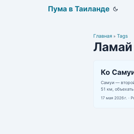
Пума в Таиланде
Главная
Tags
»
Ламай
Ко Самуи
Самуи — второй
51 км, объехать
где есть и норм
17 мая 2026 г.
·
P