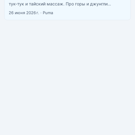
тук-тук и тайский массаж. Про горы и джунгли
вспоминают реже. А зря: около 39% территории страны
26 июня 2026 г.
·
Puma
покрыто лесами, действует 156 национальных парков,
и высшая точка — Дой Интанон (2565 м) — выше
многих швейцарских вершин. Кому хоть раз надоел
песок под ногами — этот пост для вас. ...