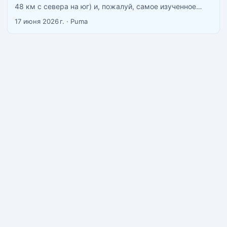
48 км с севера на юг) и, пожалуй, самое изученное
туристическое место в стране. Казалось бы, что тут
17 июня 2026 г.
·
Puma
ещё объяснять. Но каждый раз, когда кто-то едет сюда
первый раз, вопросы одинаковые: какой пляж выбрать,
сколько денег брать, как добраться из аэропорта. Этот
гид отвечает на них с конкретными цифрами. ...