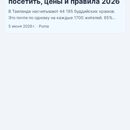
посетить, цены и правила 2026
В Таиланде насчитывают 44 195 буддийских храмов.
Это почти по одному на каждые 1700 жителей. 95%
тайцев исповедуют буддизм Тхеравады, и храм здесь -
5 июня 2026 г.
·
Puma
не исторический объект, а живое место: монахи,
молитвы, благовония, паломники. Туристы при этом
полностью законны и приветствуются - просто
соблюдают правила. ...