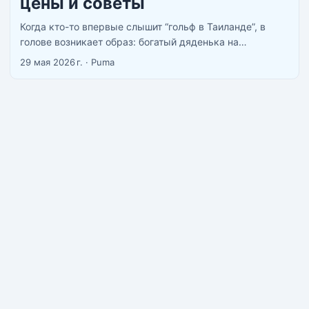
цены и советы
Когда кто-то впервые слышит “гольф в Таиланде”, в
голове возникает образ: богатый дяденька на
электрокаре, белые штаны, вип-ресторан в клубхаусе.
29 мая 2026 г.
·
Puma
На деле картинка другая. Раунд на 18 лунок в Паттайе
обходится от 1500 бат, поля работают круглый год, а в
низкий сезон народу почти нет. Это одно из немногих
мест, где гольф реально доступен без корпоративного
бюджета. ...