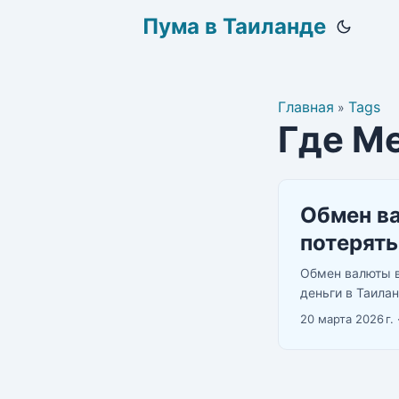
Пума в Таиланде
Главная
Tags
»
Где Ме
Обмен ва
потерять
Обмен валюты в
деньги в Таилан
между правиль
20 марта 2026 г.
или в кармане о