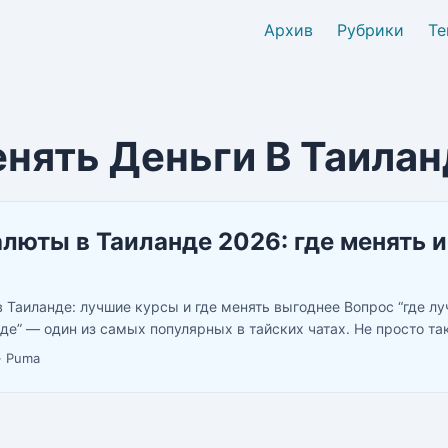
Архив
Рубрики
Те
нять Деньги В Таила
люты в Таиланде 2026: где менять и
 Таиланде: лучшие курсы и где менять выгоднее Вопрос “где л
де” — один из самых популярных в тайских чатах. Не просто та
ным и неправильным обменом на $1000 — это 1000–2000 бат в
·
Puma
бменника. ...