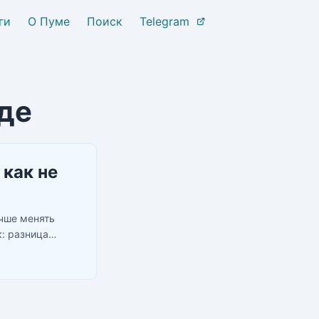
ги
О Пуме
Поиск
Telegram
нде
 как не
учше менять
к: разница
 вашем кармане