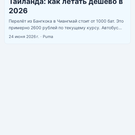
Таиланда: как летать дешево в
2026
Перелёт из Бангкока в Чиангмай стоит от 1000 бат. Это
примерно 2600 рублей по текущему курсу. Автобус
туда же идёт 9–10 часов и стоит сопоставимо. Вот
24 июня 2026 г.
·
Puma
почему внутренние перелёты в Таиланде — не
роскошь, а просто нормальный способ перемещения.
...